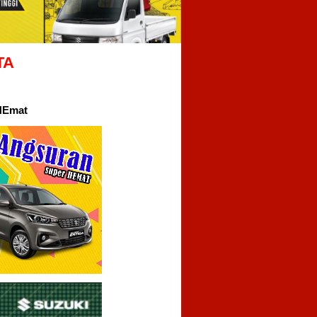
TA
Emat