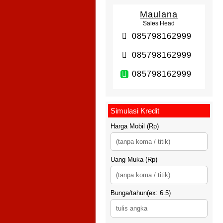
Maulana
Sales Head
085798162999
085798162999
085798162999
Simulasi Kredit
Harga Mobil (Rp)
Uang Muka (Rp)
Bunga/tahun(ex: 6.5)