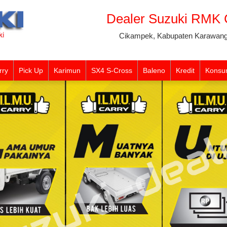
Dealer Suzuki RMK
Cikampek, Kabupaten Karawang
rry
Pick Up
Karimun
SX4 S-Cross
Baleno
Kredit
Konsu