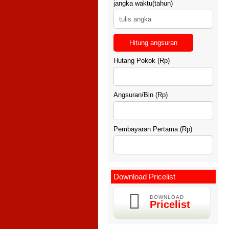
jangka waktu(tahun)
Hitung angsuran
Hutang Pokok (Rp)
Angsuran/Bln (Rp)
Pembayaran Pertama (Rp)
Download Pricelist
DOWNLOAD
Pricelist